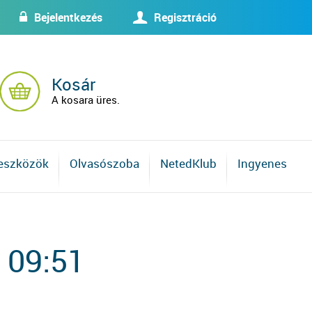
Bejelentkezés
Regisztráció
w
U
Kosár
A kosara üres.
 eszközök
Olvasószoba
NetedKlub
Ingyenes
 09:51