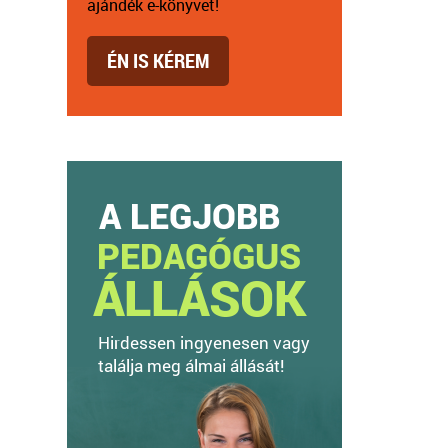
ajándék e-könyvet!
ÉN IS KÉREM