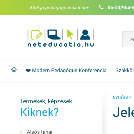
Ahol jó pedagógusnak lenni!
06-30/954-
❤️ Modern Pedagógus Konferencia
Szakkö
NYITÓLAP
Termékek, képzések
Jel
Kiknek?
Alsós tanár