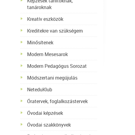
Képzések tanítóknak,
tanároknak
Kreatív eszközök
Kreditekre van szükségem
Minősítenek
Modern Mesesarok
Modern Pedagógus Sorozat
Módszertani megújulás
NeteduKlub
Óratervek, foglalkozástervek
Óvodai képzések
Óvodai szakkönyvek