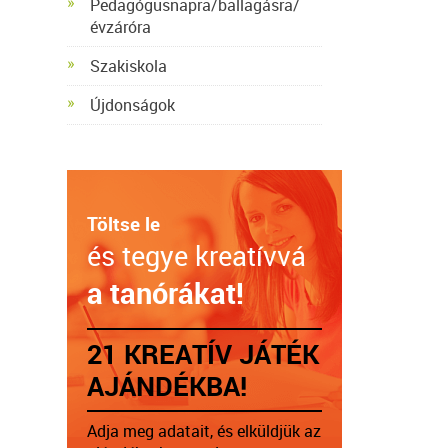
Pedagógusnapra/ballagásra/
évzáróra
Szakiskola
Újdonságok
Töltse le
és tegye kreatívvá
a tanórákat!
21 KREATÍV JÁTÉK
AJÁNDÉKBA!
Adja meg adatait, és elküldjük az