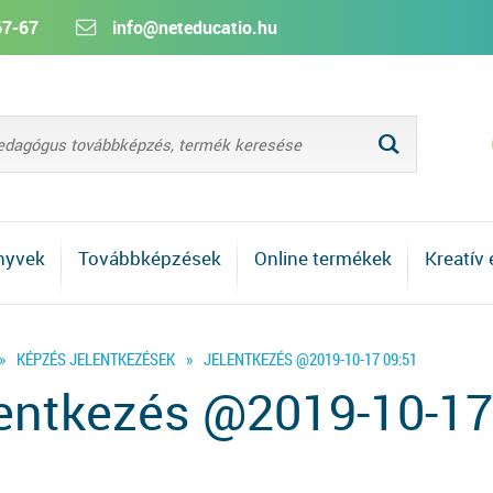
67-67
info@neteducatio.hu
L
nyvek
Továbbképzések
Online termékek
Kreatív
»
KÉPZÉS JELENTKEZÉSEK
»
JELENTKEZÉS @2019-10-17 09:51
entkezés @2019-10-17