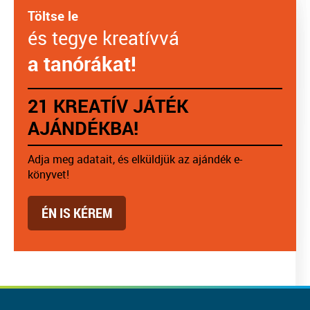
Töltse le
és tegye kreatívvá
a tanórákat!
21 KREATÍV JÁTÉK
AJÁNDÉKBA!
Adja meg adatait, és elküldjük az ajándék e-
könyvet!
ÉN IS KÉREM