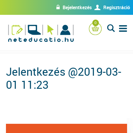
Bejelentkezés
Regisztráció
w
U
0
L
Jelentkezés @2019-03-
01 11:23