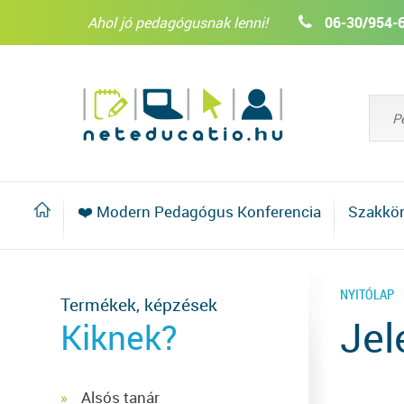
Ahol jó pedagógusnak lenni!
06-30/954-
❤️ Modern Pedagógus Konferencia
Szakkö
NYITÓLAP
Termékek, képzések
Jel
Kiknek?
Alsós tanár