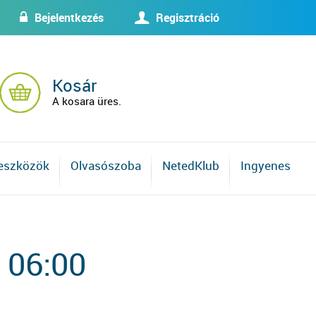
Bejelentkezés
Regisztráció
w
U
Kosár
A kosara üres.
 eszközök
Olvasószoba
NetedKlub
Ingyenes
 06:00