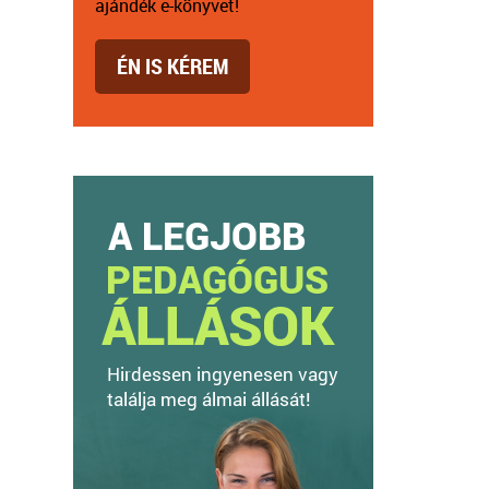
ajándék e-könyvet!
ÉN IS KÉREM