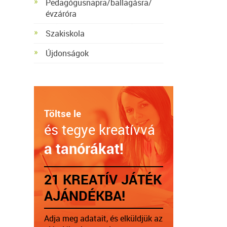
Pedagógusnapra/ballagásra/
évzáróra
Szakiskola
Újdonságok
Töltse le
és tegye kreatívvá
a tanórákat!
21 KREATÍV JÁTÉK
AJÁNDÉKBA!
Adja meg adatait, és elküldjük az