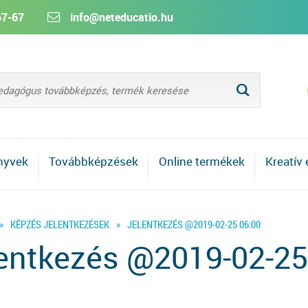
67-67
info@neteducatio.hu
L
nyvek
Továbbképzések
Online termékek
Kreatív
»
KÉPZÉS JELENTKEZÉSEK
»
JELENTKEZÉS @2019-02-25 06:00
entkezés @2019-02-25