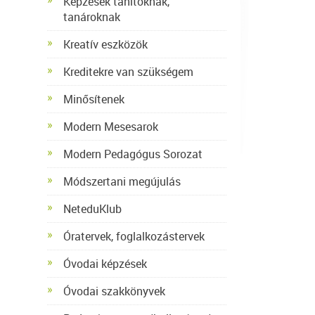
Képzések tanítóknak,
tanároknak
Kreatív eszközök
Kreditekre van szükségem
Minősítenek
Modern Mesesarok
Modern Pedagógus Sorozat
Módszertani megújulás
NeteduKlub
Óratervek, foglalkozástervek
Óvodai képzések
Óvodai szakkönyvek