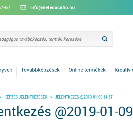
67-67
info@neteducatio.hu
L
nyvek
Továbbképzések
Online termékek
Kreatív
»
KÉPZÉS JELENTKEZÉSEK
»
JELENTKEZÉS @2019-01-09 11:57
entkezés @2019-01-09