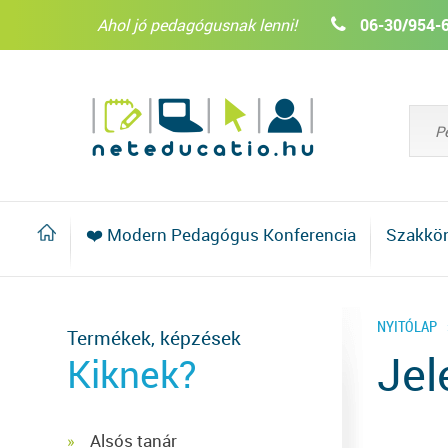
Ahol jó pedagógusnak lenni!
06-30/954-
❤️ Modern Pedagógus Konferencia
Szakkö
NYITÓLAP
Termékek, képzések
Jel
Kiknek?
Alsós tanár