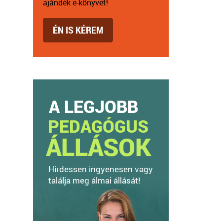
ajándék e-könyvet!
ÉN IS KÉREM