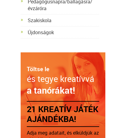
Pedagógusnapra/ballagásra/
évzáróra
Szakiskola
Újdonságok
Töltse le
és tegye kreatívvá
a tanórákat!
21 KREATÍV JÁTÉK
AJÁNDÉKBA!
Adja meg adatait, és elküldjük az