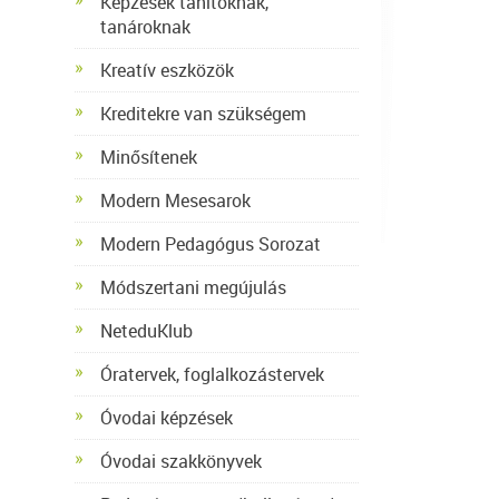
Képzések tanítóknak,
tanároknak
Kreatív eszközök
Kreditekre van szükségem
Minősítenek
Modern Mesesarok
Modern Pedagógus Sorozat
Módszertani megújulás
NeteduKlub
Óratervek, foglalkozástervek
Óvodai képzések
Óvodai szakkönyvek