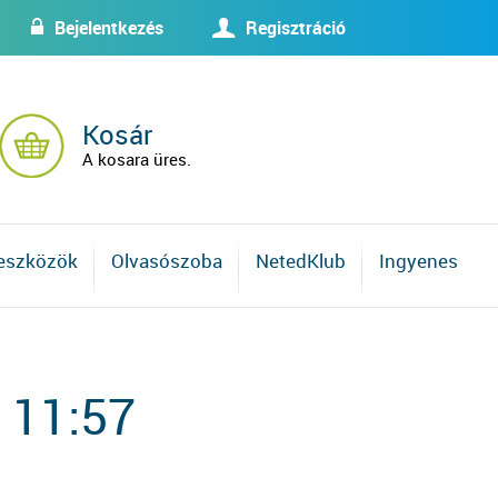
Bejelentkezés
Regisztráció
w
U
Kosár
A kosara üres.
 eszközök
Olvasószoba
NetedKlub
Ingyenes
 11:57