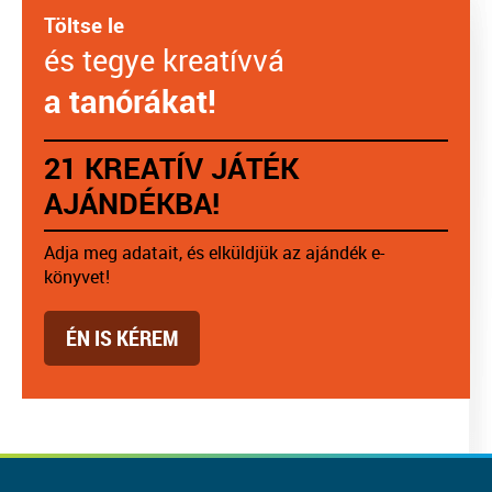
Töltse le
és tegye kreatívvá
a tanórákat!
21 KREATÍV JÁTÉK
AJÁNDÉKBA!
Adja meg adatait, és elküldjük az ajándék e-
könyvet!
ÉN IS KÉREM