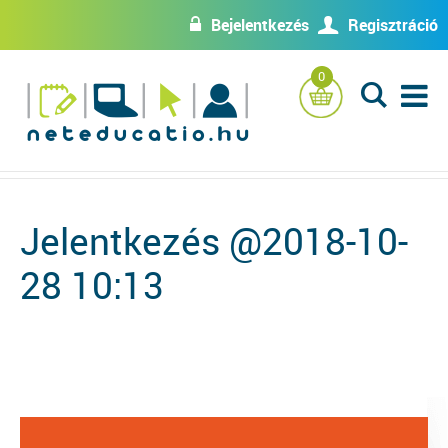
Bejelentkezés
Regisztráció
w
U
0
L
Jelentkezés @2018-10-
28 10:13