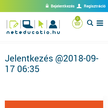
Bejelentkezés
Regisztráció
w
U
0
L
Jelentkezés @2018-09-
17 06:35