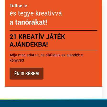
Töltse le
és tegye kreatívvá
a tanórákat!
21 KREATÍV JÁTÉK
AJÁNDÉKBA!
Adja meg adatait, és elküldjük az ajándék e-
könyvet!
ÉN IS KÉREM