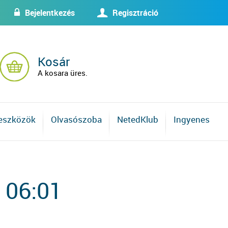
Bejelentkezés
Regisztráció
w
U
Kosár
A kosara üres.
 eszközök
Olvasószoba
NetedKlub
Ingyenes
 06:01