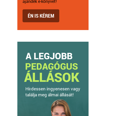
ajándék e-könyvet!
ÉN IS KÉREM