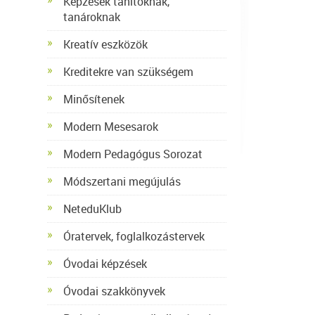
Képzések tanítóknak,
tanároknak
Kreatív eszközök
Kreditekre van szükségem
Minősítenek
Modern Mesesarok
Modern Pedagógus Sorozat
Módszertani megújulás
NeteduKlub
Óratervek, foglalkozástervek
Óvodai képzések
Óvodai szakkönyvek