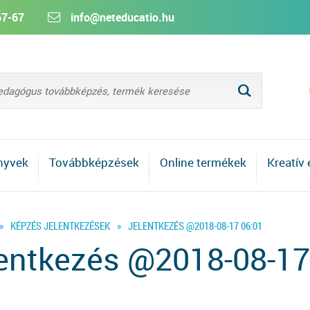
67-67
info@neteducatio.hu
L
nyvek
Továbbképzések
Online termékek
Kreatív
»
KÉPZÉS JELENTKEZÉSEK
»
JELENTKEZÉS @2018-08-17 06:01
entkezés @2018-08-17