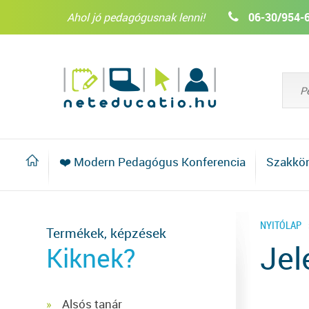
Ahol jó pedagógusnak lenni!
06-30/954-
❤️ Modern Pedagógus Konferencia
Szakkö
NYITÓLAP
Termékek, képzések
Jel
Kiknek?
Alsós tanár