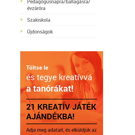
Pedagógusnapra/ballagásra/
évzáróra
Szakiskola
Újdonságok
Töltse le
és tegye kreatívvá
a tanórákat!
21 KREATÍV JÁTÉK
AJÁNDÉKBA!
Adja meg adatait, és elküldjük az