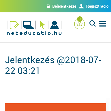
Bejelentkezés
Regisztráció
w
U
0
L
Jelentkezés @2018-07-
22 03:21