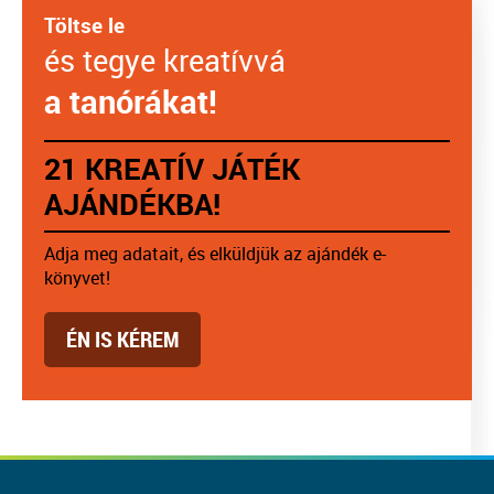
Töltse le
és tegye kreatívvá
a tanórákat!
21 KREATÍV JÁTÉK
AJÁNDÉKBA!
Adja meg adatait, és elküldjük az ajándék e-
könyvet!
ÉN IS KÉREM