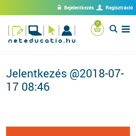
Bejelentkezés
Regisztráció
w
U
0
L
Jelentkezés @2018-07-
17 08:46