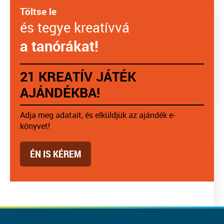
Töltse le
és tegye kreatívvá
a tanórákat!
21 KREATÍV JÁTÉK
AJÁNDÉKBA!
Adja meg adatait, és elküldjük az ajándék e-
könyvet!
ÉN IS KÉREM