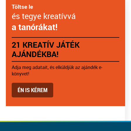
Töltse le
és tegye kreatívvá
a tanórákat!
21 KREATÍV JÁTÉK
AJÁNDÉKBA!
Adja meg adatait, és elküldjük az ajándék e-
könyvet!
ÉN IS KÉREM