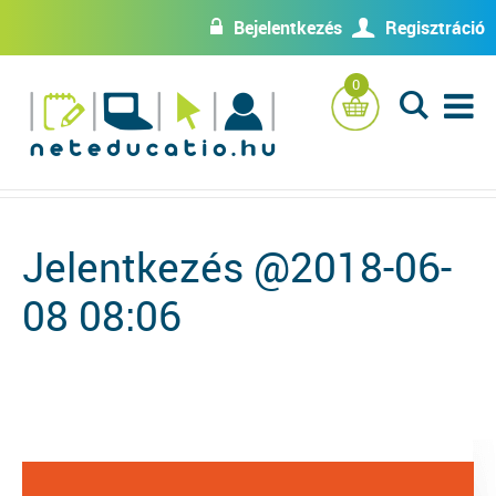
Bejelentkezés
Regisztráció
w
U
0
L
Jelentkezés @2018-06-
08 08:06