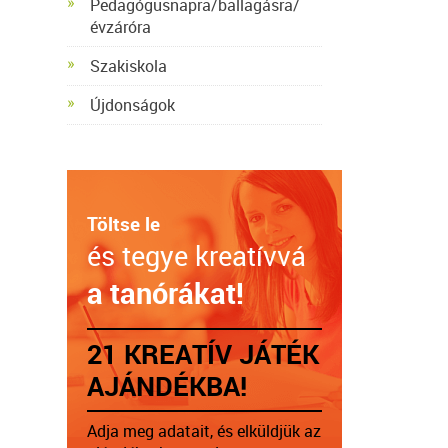
Pedagógusnapra/ballagásra/
évzáróra
Szakiskola
Újdonságok
Töltse le
és tegye kreatívvá
a tanórákat!
21 KREATÍV JÁTÉK
AJÁNDÉKBA!
Adja meg adatait, és elküldjük az