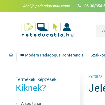
Ahol jó pedagógusnak lenni!
06-30/954-
❤️ Modern Pedagógus Konferencia
Szakkö
NYITÓLAP
Termékek, képzések
Jel
Kiknek?
Alsós tanár