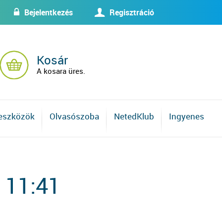
Bejelentkezés
Regisztráció
w
U
Kosár
A kosara üres.
 eszközök
Olvasószoba
NetedKlub
Ingyenes
 11:41