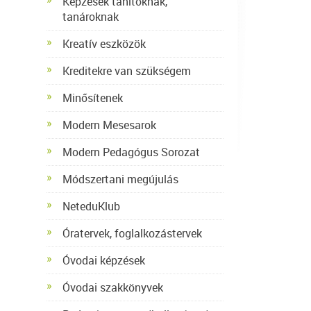
Képzések tanítóknak,
tanároknak
Kreatív eszközök
Kreditekre van szükségem
Minősítenek
Modern Mesesarok
Modern Pedagógus Sorozat
Módszertani megújulás
NeteduKlub
Óratervek, foglalkozástervek
Óvodai képzések
Óvodai szakkönyvek