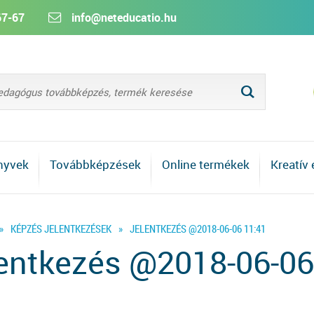
67-67
info@neteducatio.hu
L
nyvek
Továbbképzések
Online termékek
Kreatív
»
KÉPZÉS JELENTKEZÉSEK
»
JELENTKEZÉS @2018-06-06 11:41
entkezés @2018-06-06