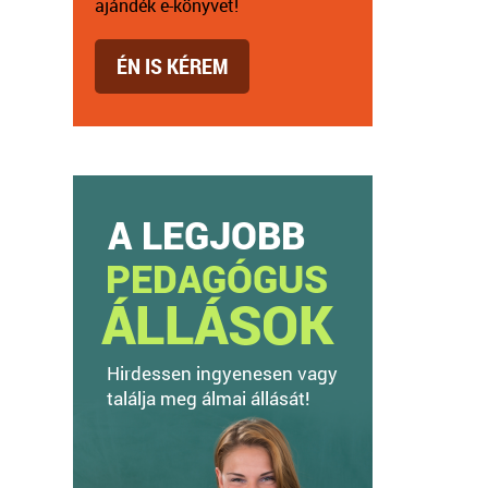
ajándék e-könyvet!
ÉN IS KÉREM