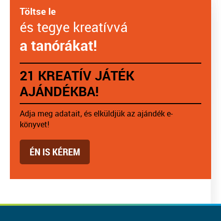
Töltse le
és tegye kreatívvá
a tanórákat!
21 KREATÍV JÁTÉK
AJÁNDÉKBA!
Adja meg adatait, és elküldjük az ajándék e-
könyvet!
ÉN IS KÉREM