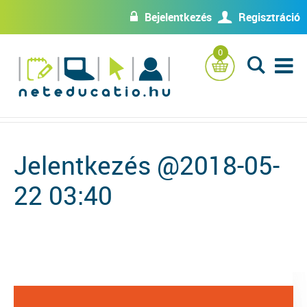
Bejelentkezés
Regisztráció
w
U
0
L
Jelentkezés @2018-05-
22 03:40