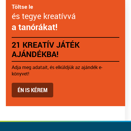
Töltse le
és tegye kreatívvá
a tanórákat!
21 KREATÍV JÁTÉK
AJÁNDÉKBA!
Adja meg adatait, és elküldjük az ajándék e-
könyvet!
ÉN IS KÉREM