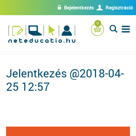
Bejelentkezés
Regisztráció
w
U
0
L
Jelentkezés @2018-04-
25 12:57