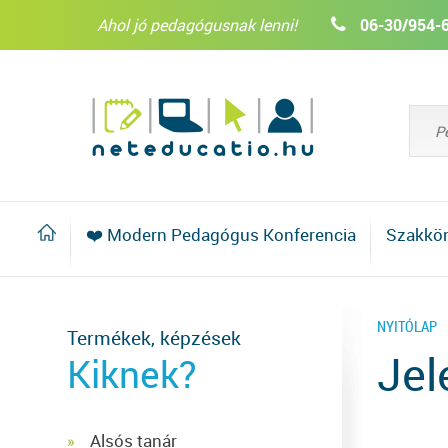
Ahol jó pedagógusnak lenni!
06-30/954-
❤️ Modern Pedagógus Konferencia
Szakkö
NYITÓLAP
Termékek, képzések
Jel
Kiknek?
Alsós tanár