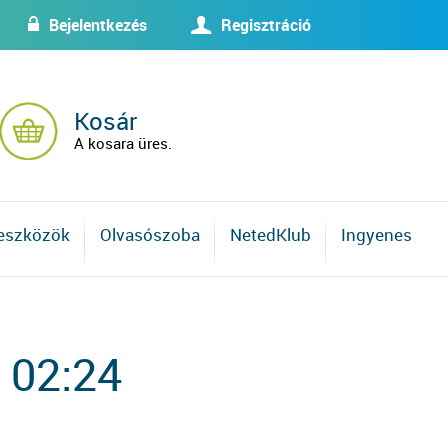
Bejelentkezés
Regisztráció
w
U
Kosár
A kosara üres.
 eszközök
Olvasószoba
NetedKlub
Ingyenes
 02:24