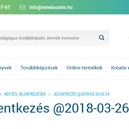
67-67
info@neteducatio.hu
L
nyvek
Továbbképzések
Online termékek
Kreatív
»
KÉPZÉS JELENTKEZÉSEK
»
JELENTKEZÉS @2018-03-26 02:24
entkezés @2018-03-26