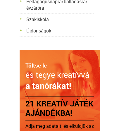
Pedagógusnapra/ballagásra/
évzáróra
Szakiskola
Újdonságok
Töltse le
és tegye kreatívvá
a tanórákat!
21 KREATÍV JÁTÉK
AJÁNDÉKBA!
Adja meg adatait, és elküldjük az