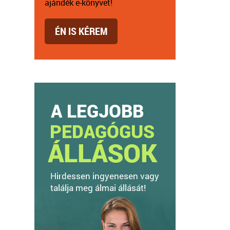
ajándék e-könyvet!
ÉN IS KÉREM