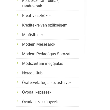
Képzések tanítóknak,
tanároknak
Kreatív eszközök
Kreditekre van szükségem
Minősítenek
Modern Mesesarok
Modern Pedagógus Sorozat
Módszertani megújulás
NeteduKlub
Óratervek, foglalkozástervek
Óvodai képzések
Óvodai szakkönyvek