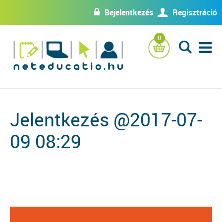
Bejelentkezés
Regisztráció
w
U
0
L
Jelentkezés @2017-07-
09 08:29