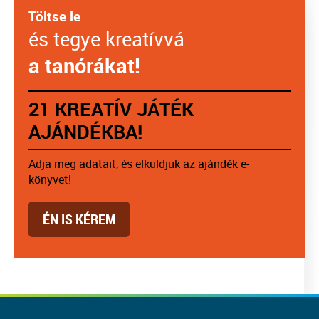
Töltse le
és tegye kreatívvá
a tanórákat!
21 KREATÍV JÁTÉK
AJÁNDÉKBA!
Adja meg adatait, és elküldjük az ajándék e-
könyvet!
ÉN IS KÉREM