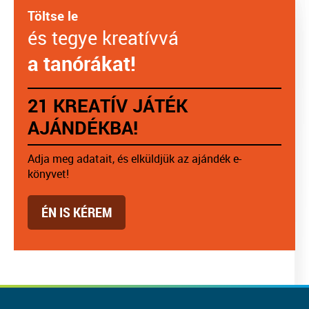
Töltse le
és tegye kreatívvá
a tanórákat!
21 KREATÍV JÁTÉK
AJÁNDÉKBA!
Adja meg adatait, és elküldjük az ajándék e-
könyvet!
ÉN IS KÉREM