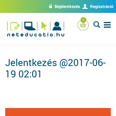
Bejelentkezés
Regisztráció
w
U
0
L
Jelentkezés @2017-06-
19 02:01