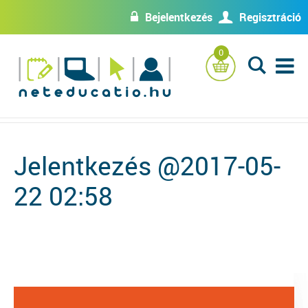
Bejelentkezés
Regisztráció
w
U
0
L
Jelentkezés @2017-05-
22 02:58