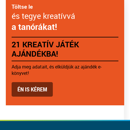
Töltse le
és tegye kreatívvá
a tanórákat!
21 KREATÍV JÁTÉK
AJÁNDÉKBA!
Adja meg adatait, és elküldjük az ajándék e-
könyvet!
ÉN IS KÉREM