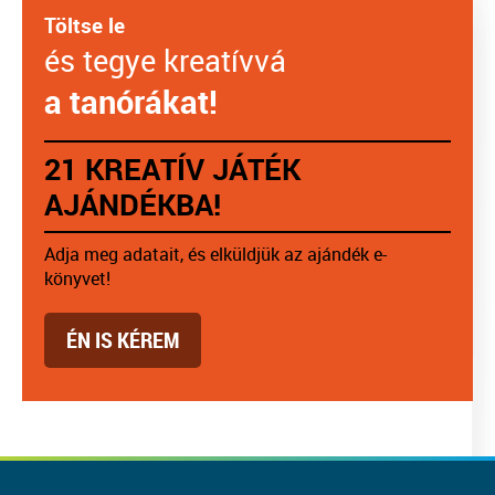
Töltse le
és tegye kreatívvá
a tanórákat!
21 KREATÍV JÁTÉK
AJÁNDÉKBA!
Adja meg adatait, és elküldjük az ajándék e-
könyvet!
ÉN IS KÉREM