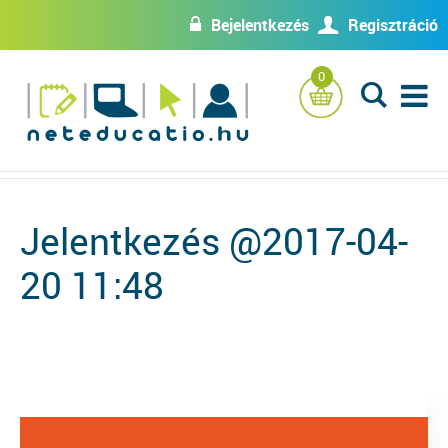
Bejelentkezés
Regisztráció
w
U
0
L
Jelentkezés @2017-04-
20 11:48