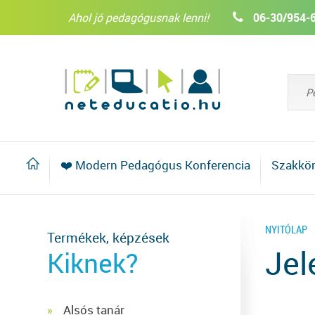
Ahol jó pedagógusnak lenni!
06-30/954-
❤️ Modern Pedagógus Konferencia
Szakkö
NYITÓLAP
Termékek, képzések
Jel
Kiknek?
Alsós tanár