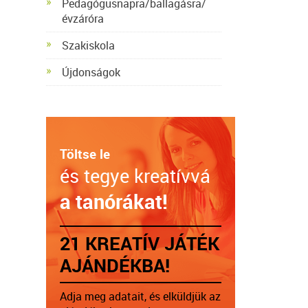
Pedagógusnapra/ballagásra/
évzáróra
Szakiskola
Újdonságok
Töltse le
és tegye kreatívvá
a tanórákat!
21 KREATÍV JÁTÉK
AJÁNDÉKBA!
Adja meg adatait, és elküldjük az