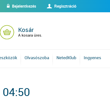
Bejelentkezés
Regisztráció
w
U
Kosár
A kosara üres.
 eszközök
Olvasószoba
NetedKlub
Ingyenes
 04:50