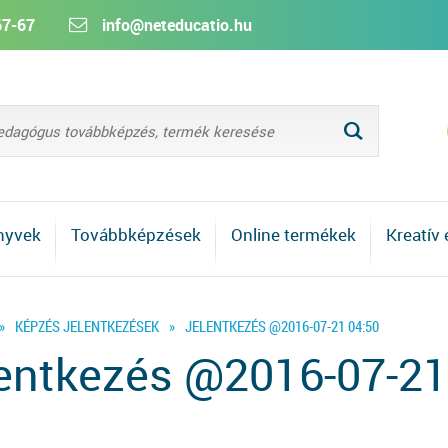
67-67
info@neteducatio.hu
L
nyvek
Továbbképzések
Online termékek
Kreatív
»
KÉPZÉS JELENTKEZÉSEK
»
JELENTKEZÉS @2016-07-21 04:50
entkezés @2016-07-21