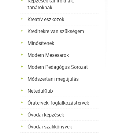
Képzések tanítóknak,
tanároknak
Kreatív eszközök
Kreditekre van szükségem
Minősítenek
Modern Mesesarok
Modern Pedagógus Sorozat
Módszertani megújulás
NeteduKlub
Óratervek, foglalkozástervek
Óvodai képzések
Óvodai szakkönyvek