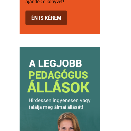
ajándék e-könyvet!
ÉN IS KÉREM