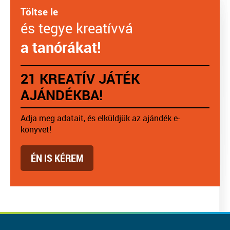
Töltse le
és tegye kreatívvá
a tanórákat!
21 KREATÍV JÁTÉK
AJÁNDÉKBA!
Adja meg adatait, és elküldjük az ajándék e-
könyvet!
ÉN IS KÉREM