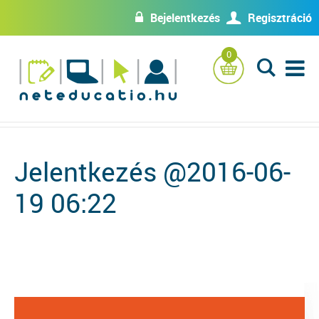
Bejelentkezés
Regisztráció
w
U
0
L
Jelentkezés @2016-06-
19 06:22