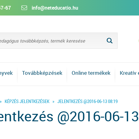
67-67
info@neteducatio.hu
L
nyvek
Továbbképzések
Online termékek
Kreatív
»
KÉPZÉS JELENTKEZÉSEK
»
JELENTKEZÉS @2016-06-13 08:19
entkezés @2016-06-13