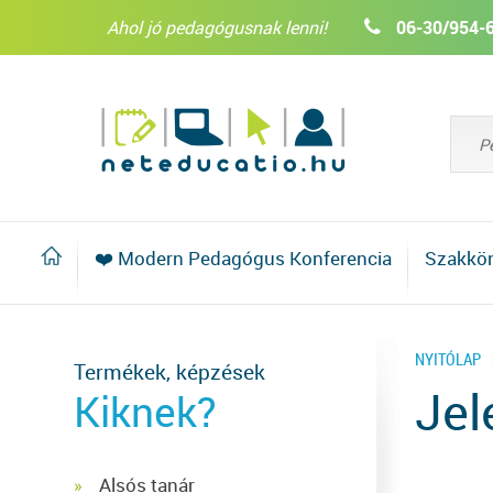
Ahol jó pedagógusnak lenni!
06-30/954-
❤️ Modern Pedagógus Konferencia
Szakkö
NYITÓLAP
Termékek, képzések
Jel
Kiknek?
Alsós tanár