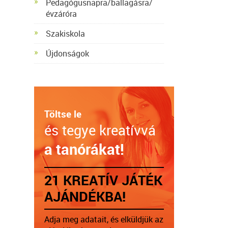
Pedagógusnapra/ballagásra/
évzáróra
Szakiskola
Újdonságok
Töltse le
és tegye kreatívvá
a tanórákat!
21 KREATÍV JÁTÉK
AJÁNDÉKBA!
Adja meg adatait, és elküldjük az