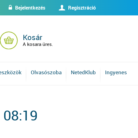
Bejelentkezés
Regisztráció
w
U
Kosár
A kosara üres.
 eszközök
Olvasószoba
NetedKlub
Ingyenes
 08:19