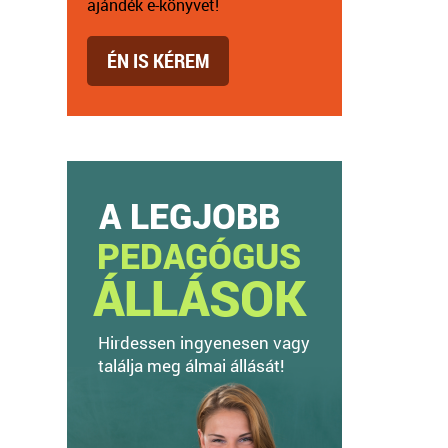
ajándék e-könyvet!
ÉN IS KÉREM