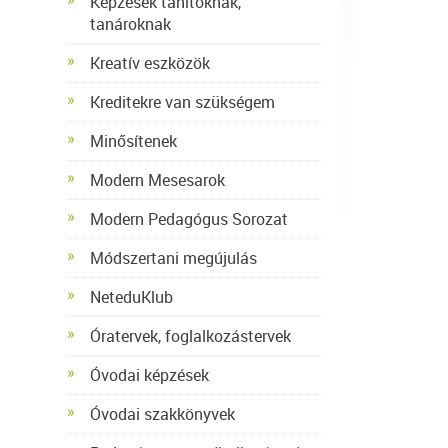
Képzések tanítóknak,
tanároknak
Kreatív eszközök
Kreditekre van szükségem
Minősítenek
Modern Mesesarok
Modern Pedagógus Sorozat
Módszertani megújulás
NeteduKlub
Óratervek, foglalkozástervek
Óvodai képzések
Óvodai szakkönyvek