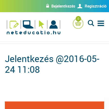
Bejelentkezés
Regisztráció
w
U
0
L
Jelentkezés @2016-05-
24 11:08