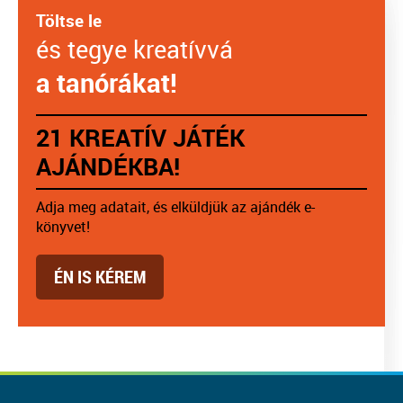
Töltse le
és tegye kreatívvá
a tanórákat!
21 KREATÍV JÁTÉK
AJÁNDÉKBA!
Adja meg adatait, és elküldjük az ajándék e-
könyvet!
ÉN IS KÉREM