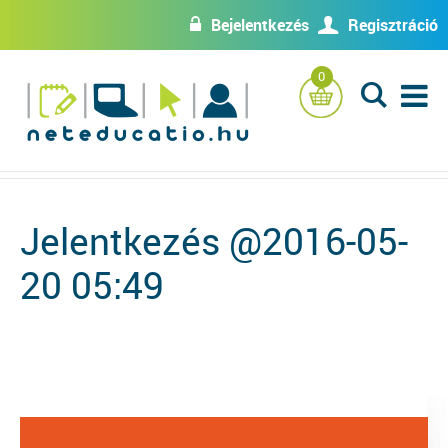
Bejelentkezés
Regisztráció
w
U
0
L
Jelentkezés @2016-05-
20 05:49