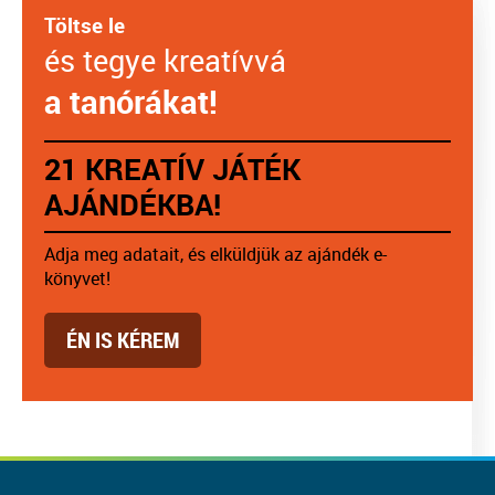
Töltse le
és tegye kreatívvá
a tanórákat!
21 KREATÍV JÁTÉK
AJÁNDÉKBA!
Adja meg adatait, és elküldjük az ajándék e-
könyvet!
ÉN IS KÉREM