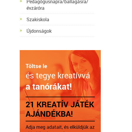
Pedagógusnapra/ballagásra/
évzáróra
Szakiskola
Újdonságok
Töltse le
és tegye kreatívvá
a tanórákat!
21 KREATÍV JÁTÉK
AJÁNDÉKBA!
Adja meg adatait, és elküldjük az