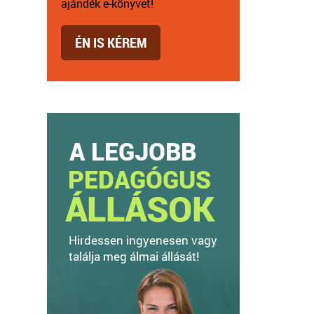
ajándék e-könyvet!
ÉN IS KÉREM