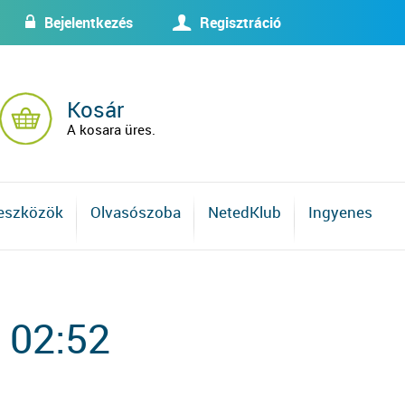
Bejelentkezés
Regisztráció
w
U
Kosár
A kosara üres.
 eszközök
Olvasószoba
NetedKlub
Ingyenes
 02:52