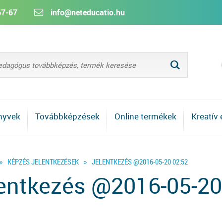
67-67
info@neteducatio.hu
L
nyvek
Továbbképzések
Online termékek
Kreatív
»
KÉPZÉS JELENTKEZÉSEK
»
JELENTKEZÉS @2016-05-20 02:52
entkezés @2016-05-20