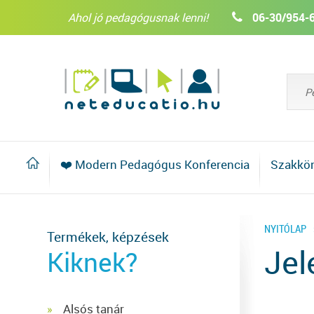
Ahol jó pedagógusnak lenni!
06-30/954-
❤️ Modern Pedagógus Konferencia
Szakkö
NYITÓLAP
Termékek, képzések
Jel
Kiknek?
Alsós tanár