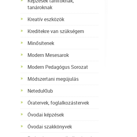
Képzések tanítóknak,
tanároknak
Kreatív eszközök
Kreditekre van szükségem
Minősítenek
Modern Mesesarok
Modern Pedagógus Sorozat
Módszertani megújulás
NeteduKlub
Óratervek, foglalkozástervek
Óvodai képzések
Óvodai szakkönyvek