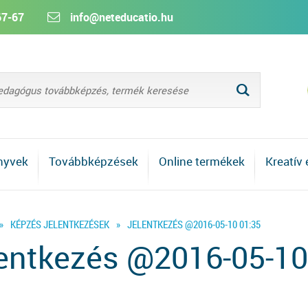
67-67
info@neteducatio.hu
L
nyvek
Továbbképzések
Online termékek
Kreatív
»
KÉPZÉS JELENTKEZÉSEK
»
JELENTKEZÉS @2016-05-10 01:35
entkezés @2016-05-10