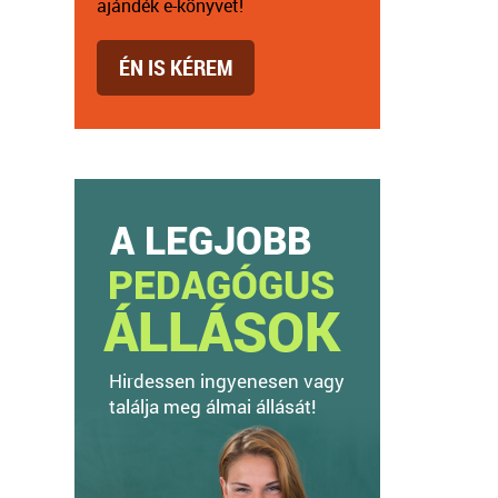
ajándék e-könyvet!
ÉN IS KÉREM