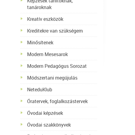
Képzések tanítóknak,
tanároknak
Kreatív eszközök
Kreditekre van szükségem
Minősítenek
Modern Mesesarok
Modern Pedagógus Sorozat
Módszertani megújulás
NeteduKlub
Óratervek, foglalkozástervek
Óvodai képzések
Óvodai szakkönyvek