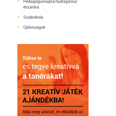
Pedagógusnapra/ballagásra/
évzáróra
Szakiskola
Újdonságok
Töltse le
és tegye kreatívvá
a tanórákat!
21 KREATÍV JÁTÉK
AJÁNDÉKBA!
Adja meg adatait, és elküldjük az