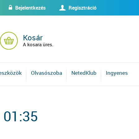
Bejelentkezés
Regisztráció
w
U
Kosár
A kosara üres.
 eszközök
Olvasószoba
NetedKlub
Ingyenes
 01:35