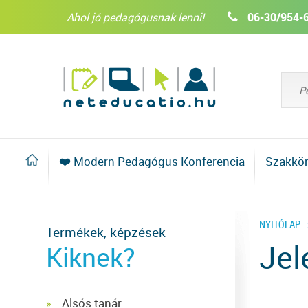
Ahol jó pedagógusnak lenni!
06-30/954-
❤️ Modern Pedagógus Konferencia
Szakkö
NYITÓLAP
Termékek, képzések
Jel
Kiknek?
Alsós tanár