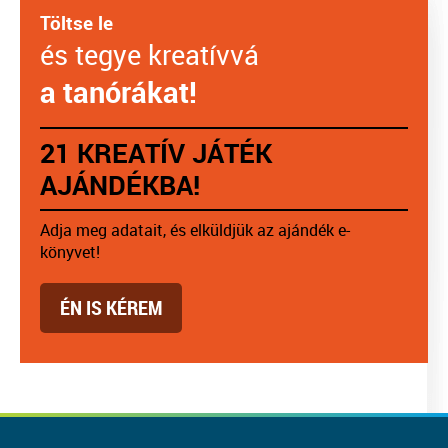
Töltse le
és tegye kreatívvá
a tanórákat!
21 KREATÍV JÁTÉK
AJÁNDÉKBA!
Adja meg adatait, és elküldjük az ajándék e-
könyvet!
ÉN IS KÉREM