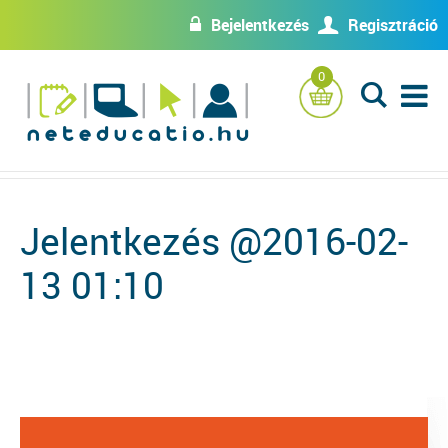
Bejelentkezés
Regisztráció
w
U
0
L
Jelentkezés @2016-02-
13 01:10