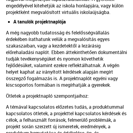
engedélyével kitehetjük az iskola honlapjára, vagy külön
projektként megvalósított virtuális iskolaújságba.
A tanulók projektnaplója
A még nagyobb tudatosság és felelősségvállalás
érdekében írathatunk velük a megvalósítás egyes
szakaszaiban, vagy a kezdetektől a lezárásig
előrehaladási naplót. Ebben áttekinthetően dokumentálni
tudják tevékenységüket és nyomon követhetik
fejlődésüket, valamint ezekre reflektálhatnak. A végén
helyet kaphat az irányított kérdések alapján megírt
összegző fogalmazás is. A projektnaplót egyéni vagy
kiscsoportos formában is megírhatják a gyerekek.
Ötletek a projektnapló szempontjaihoz:
A témával kapcsolatos előzetes tudás, a produktummal
kapcsolatos ötletek, a projekttel kapcsolatos kérdések és
célok, a felhasznált források, felmerülő problémák, a
projekt során szerzett új ismeretek, eredmények, a
produktum bemutatása és értékelése, ön- és