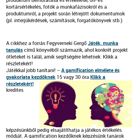
kortársértékelés, fotók a munkafázisokról és a
produktumról, a projekt során létrejött dokumentumok
(pl. interjúkérdések, számítások, forgatókönyvek stb.)
A cikkhez a forrás Fegyverneki Gergő
Játék, munka
tanulás
című könyvéből származik, ahol konkrét projekt
ötleteket is talál, amik segítségére lehetnek. Klikk a
részletekért!
Játékkal jobb tanítani! –
A gamification elmélete és
gyakorlata kezdőknek
15 vagy 30 óra
Klikk a
részletekért!
kredites
képzésünkből pedig elsajátíthatja a játékos értékelés
módját. A gamification kezdőknek képzésünk tanárok