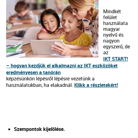
Mindkét
felület
használata
magyar
nyelvű és
nagyon
egyszerű, de
az
IKT START!
– hogyan kezdjük el alkalmazni az IKT eszközöket
eredményesen a tanórán
képzésünkön lépésről lépésre vezetünk a
használatukban, ha elakadnál.
Klikk a részletekért!
Szempontok kijelölése.