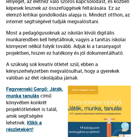
lényegét, az élethez való szoros kapcsolódást, és közben
képesek lesznek az összefüggések feltárására. Ez az
elemző kritikai gondolkodás alapja is. Mindezt otthon, az
internet segítségével tudják megvalósítani.
Most a pedagógusoknak az iskolán kívüli digitális
munkarendben kell helytállniuk, vagyis a tanítás iskolai
környezet nélkül folyik tovább. Adjuk ki a tananyagot
projektben, hiszen ez hatékony és jól dokumentálható.
A szükség sok kreatív ötletet szül, ebben a
kényszerhelyzetben megvalósulhat, hogy a gyerekek
valóban az élet iskolájába járnak.
Fegyverneki Gergő: Játék,
munka tanulás
című
könyvében konkrét
projektötleteket is talál,
amik segítségére
lehetnek.
Klikk a
részletekért!