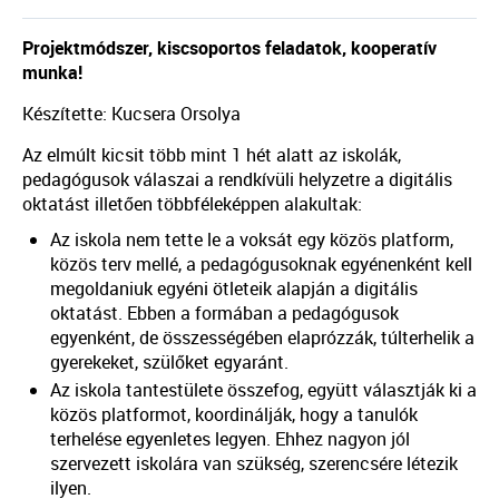
Projektmódszer, kiscsoportos feladatok, kooperatív
munka!
Készítette: Kucsera Orsolya
Az elmúlt kicsit több mint 1 hét alatt az iskolák,
pedagógusok válaszai a rendkívüli helyzetre a digitális
oktatást illetően többféleképpen alakultak:
Az iskola nem tette le a voksát egy közös platform,
közös terv mellé, a pedagógusoknak egyénenként kell
megoldaniuk egyéni ötleteik alapján a digitális
oktatást. Ebben a formában a pedagógusok
egyenként, de összességében elaprózzák, túlterhelik a
gyerekeket, szülőket egyaránt.
Az iskola tantestülete összefog, együtt választják ki a
közös platformot, koordinálják, hogy a tanulók
terhelése egyenletes legyen. Ehhez nagyon jól
szervezett iskolára van szükség, szerencsére létezik
ilyen.