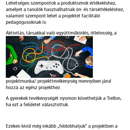
Lehetséges szempontok a produktumok értékeléshez,
amelyet a tanulók használhatnak ön- és társértékeléshez,
valamint szempont lehet a projektet facilitáló
pedagógusoknak is:
Aktivitás, társakk
al való együttműködés, ötletesség, a
projektmunka/ projekttevékenység mennyiben járul
hozzá az egész projekthez.
A gyerekek tevékenységét nyomon követhetjük a Trellon,
ha ezt a felületet választottuk.
Ezeken kívül még inkább „feldobhatjuk” a projektben a