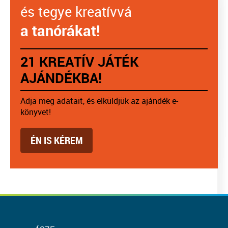
és tegye kreatívvá
a tanórákat!
21 KREATÍV JÁTÉK
AJÁNDÉKBA!
Adja meg adatait, és elküldjük az ajándék e-
könyvet!
ÉN IS KÉREM