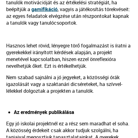
tanulók motivációját és az értékelési stratégiát, ha
beépítjük a
gamifikáció
, vagyis a játékosítás törekvéseit:
az egyes feladatok elvégzése után részpontokat kapnak
a tanulók vagy tanulócsoportok.
Hasznos lehet rövid, lényegre törő fogalmazást is íratni a
gyerekekkel irányított kérdések alapján, a projekt
menetével kapcsolatban, hiszen ezzel önreflexióra
nevelhetjük őket. Ezt is értékelhetjük.
Nem szabad sajnálni a jó jegyeket, a közösségi órák
igazolását vagy a szaktanári dicséreteket, ha szívvel-
lélekkel dolgoztak a projekten a tanulók.
Az eredmények publikálása
Egy jó iskolai projektnél ez a rész sem maradhat el soha.
A közösség érdekeit csak akkor tudjuk szolgálni, ha
tagjaival megosztjuk tapasztalatainkat. A gyerekek