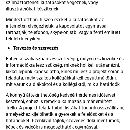
színháztörténeti kutatásokat végeznek, vagy
illusztrációkat készítenek.
Mindezt otthon, hiszen ezeket a kutatásokat az
interneten elvégezhetik, a kapcsolatot egymással
tarthatják, telefonon, skype-on stb. vagy a fenti említett
felületek egyikén.
Tervezés és szervezés
Ebben a szakaszban vesszük végig, milyen eszközökre és
információkra lesz szükség, miknek hol kell utánanézni,
kikkel lépünk kapcsolatba, kinek mi lesz a projekt során a
feladata, mely szakos kollégákkal kell együttműködni,
mit várunk a diákoktól és a kollégáktól, mik a határidők.
A könnyű áttekinthetőség kedvéért érdemes időtervet
készíteni, ehhez is remek alkalmazás a már említett
Trello. A projekt feladataiból listákat tudunk összeállítani,
amelyekhez kijelölhetik a gyerekek a felelősöket és a
határidőket. Ezenkívül fájlok, szöveges dokumentumok,
képek és videók is megoszthatók egymással.