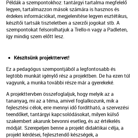
Példák a szempontokhoz: tantárgyi tartalma megfelelő
legyen, tartalmazzon mások számára is hasznos és
érdekes információkat, megjelenítése legyen esztétikus,
készítői tartsák tiszteletben a szerzői jogokat stb. A
szempontokat felsorolhatjuk a Trello-n vagy a Padleten,
így mindig szem előtt lesz.
Készítsünk projekttervet!
Ez a pedagógus szempontjából a legfontosabb és
legtöbb munkát igénylő rész a projektben. De ha ezen túl
vagyunk, a munka további része már a gyerekeké.
A projekttervben összefoglaljuk, hogy melyik az a
tananyag, mi az a téma, amivel foglalkozunk, mik a
fejlesztési célok, erre mennyi idő fordítható, a szervezési
teendőket, tantárgyi kapcsolódásokat, milyen külső
szakembert akarunk bevonni esetleg, és az értékelés
módját. Szerepeljen benne a projekt didaktikai célja, a
projekt kérdései, fejlesztendő készségek, a