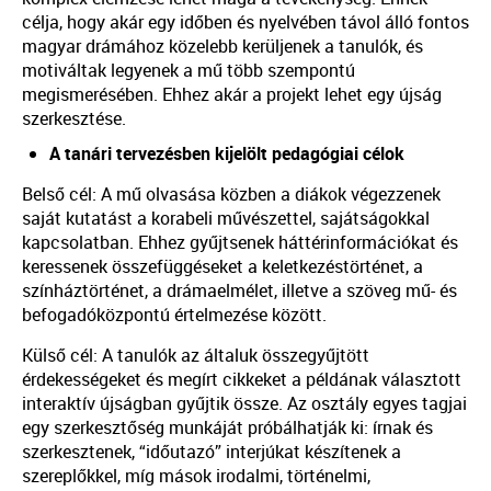
célja, hogy akár egy időben és nyelvében távol álló fontos
magyar drámához közelebb kerüljenek a tanulók, és
motiváltak legyenek a mű több szempontú
megismerésében. Ehhez akár a projekt lehet egy újság
szerkesztése.
A tanári tervezésben kijelölt pedagógiai célok
Belső cél: A mű olvasása közben a diákok végezzenek
saját kutatást a korabeli művészettel, sajátságokkal
kapcsolatban. Ehhez gyűjtsenek háttérinformációkat és
keressenek összefüggéseket a keletkezéstörténet, a
színháztörténet, a drámaelmélet, illetve a szöveg mű- és
befogadóközpontú értelmezése között.
Külső cél: A tanulók az általuk összegyűjtött
érdekességeket és megírt cikkeket a példának választott
interaktív újságban gyűjtik össze. Az osztály egyes tagjai
egy szerkesztőség munkáját próbálhatják ki: írnak és
szerkesztenek, “időutazó” interjúkat készítenek a
szereplőkkel, míg mások irodalmi, történelmi,