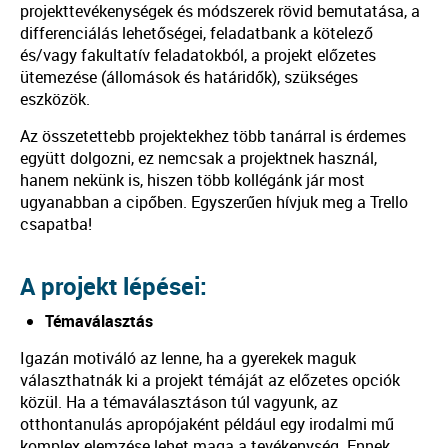
projekttevékenységek és módszerek rövid bemutatása, a
differenciálás lehetőségei, feladatbank a kötelező
és/vagy fakultatív feladatokból, a projekt előzetes
ütemezése (állomások és határidők), szükséges
eszközök.
Az összetettebb projektekhez több tanárral is érdemes
együtt dolgozni, ez nemcsak a projektnek használ,
hanem nekünk is, hiszen több kollégánk jár most
ugyanabban a cipőben. Egyszerűen hívjuk meg a Trello
csapatba!
A projekt lépései:
Témaválasztás
Igazán motiváló az lenne, ha a gyerekek maguk
választhatnák ki a projekt témáját az előzetes opciók
közül. Ha a témaválasztáson túl vagyunk, az
otthontanulás apropójaként például egy irodalmi mű
komplex elemzése lehet maga a tevékenység. Ennek