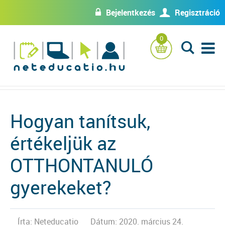
Bejelentkezés
Regisztráció
w
U
0
L
Hogyan tanítsuk,
értékeljük az
OTTHONTANULÓ
gyerekeket?
Írta: Neteducatio
Dátum: 2020. március 24.