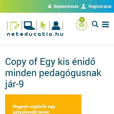
Bejelentkezés
Regisztráció
w
U
0
L
Copy of Egy kis énidő
minden pedagógusnak
jár-9