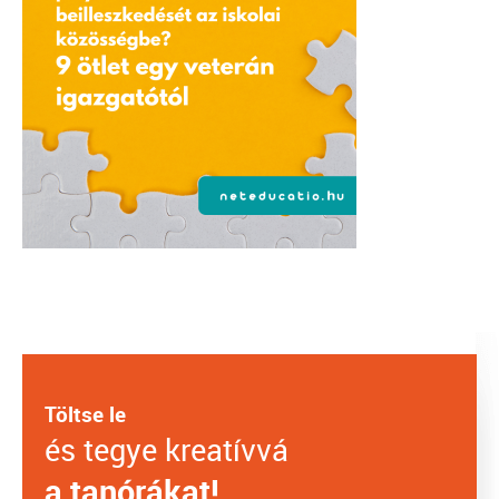
Töltse le
és tegye kreatívvá
a tanórákat!