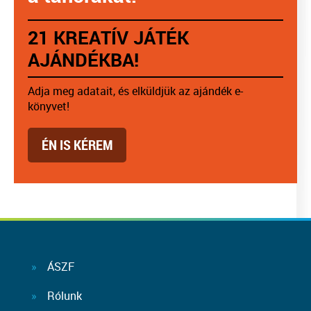
21 KREATÍV JÁTÉK
AJÁNDÉKBA!
Adja meg adatait, és elküldjük az ajándék e-
könyvet!
ÉN IS KÉREM
ÁSZF
Rólunk