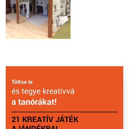
Töltse le
és tegye kreatívvá
a tanórákat!
21 KREATÍV JÁTÉK
AJÁNDÉKBA!