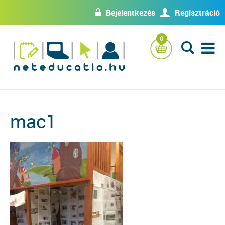
Bejelentkezés
Regisztráció
w
U
0
L
mac1