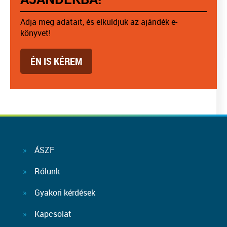
Adja meg adatait, és elküldjük az ajándék e-
könyvet!
ÉN IS KÉREM
ÁSZF
Rólunk
Gyakori kérdések
Kapcsolat