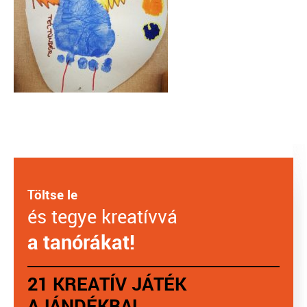
Töltse le
és tegye kreatívvá
a tanórákat!
21 KREATÍV JÁTÉK
AJÁNDÉKBA!