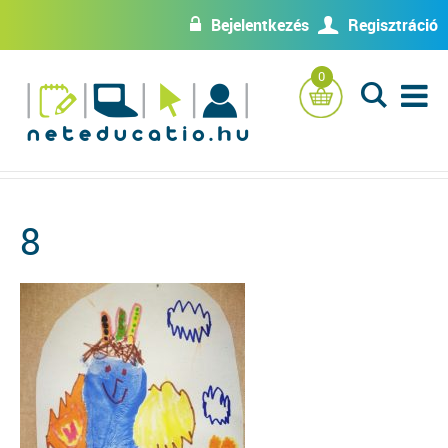
Bejelentkezés
Regisztráció
w
U
0
L
8