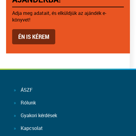
Adja meg adatait, és elküldjük az ajándék e-
könyvet!
ÉN IS KÉREM
ÁSZF
Rólunk
Gyakori kérdések
Kapcsolat