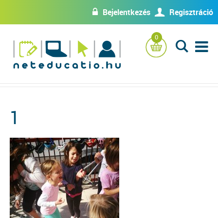
Bejelentkezés
Regisztráció
w
U
0
L
1