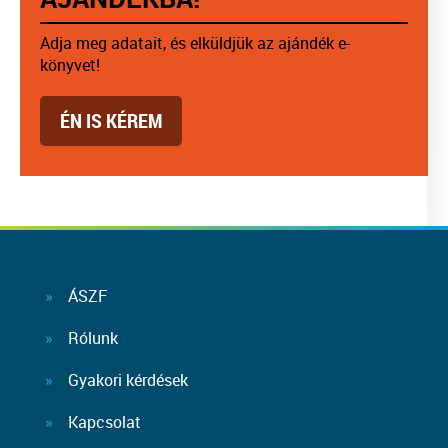
Adja meg adatait, és elküldjük az ajándék e-
könyvet!
ÉN IS KÉREM
ÁSZF
Rólunk
Gyakori kérdések
Kapcsolat