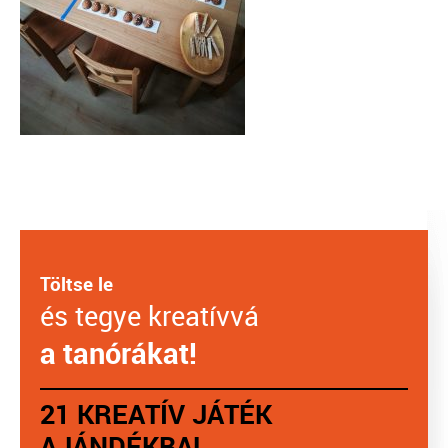
Töltse le
és tegye kreatívvá
a tanórákat!
21 KREATÍV JÁTÉK
AJÁNDÉKBA!