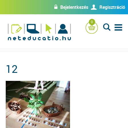
Bejelentkezés
Regisztráció
w
U
0
L
12