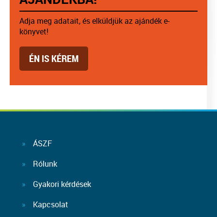
Adja meg adatait, és elküldjük az ajándék e-
könyvet!
ÉN IS KÉREM
ÁSZF
Rólunk
Gyakori kérdések
Kapcsolat