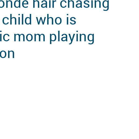
onde hair chasing
 child who is
tic mom playing
son