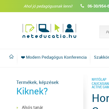
Ahol jó pedagógusnak lenni!
06-30/954-
❤️ Modern Pedagógus Konferencia
Szakkö
NYITÓLAP
Termékek, képzések
CAUCASIAN
ACTIVE GA
Kiknek?
Hor
Alsós tanár