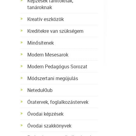
Képzések tanítóknak,
tanároknak
Kreatív eszközök
Kreditekre van szükségem
Minősítenek
Modern Mesesarok
Modern Pedagógus Sorozat
Módszertani megújulás
NeteduKlub
Óratervek, foglalkozástervek
Óvodai képzések
Óvodai szakkönyvek