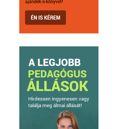
ajándék e-könyvet!
ÉN IS KÉREM