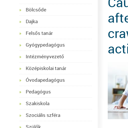
Cau
Bölcsőde
aft
Dajka
cra
Felsős tanár
act
Gyógypedagógus
Intézményvezető
Középiskolai tanár
Óvodapedagógus
Pedagógus
Szakiskola
Szociális szféra
Szülők