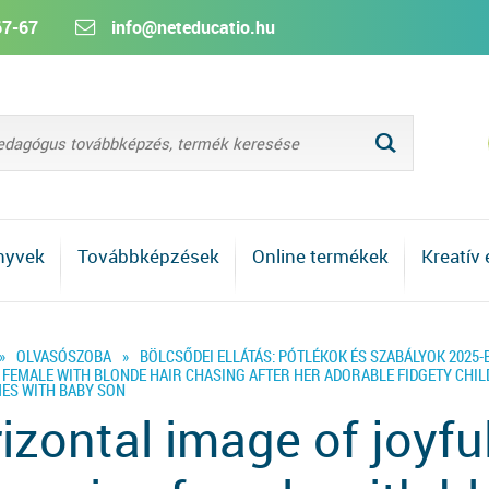
67-67
info@neteducatio.hu
L
nyvek
Továbbképzések
Online termékek
Kreatív
»
OLVASÓSZOBA
»
BÖLCSŐDEI ELLÁTÁS: PÓTLÉKOK ÉS SZABÁLYOK 2025-
 FEMALE WITH BLONDE HAIR CHASING AFTER HER ADORABLE FIDGETY CHIL
MES WITH BABY SON
izontal image of joyfu