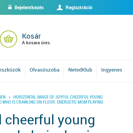
Bejelentkezés
Regisztráció
w
U
Kosár
A kosara üres.
 eszközök
Olvasószoba
NetedKlub
Ingyenes
BEN
»
HORIZONTAL IMAGE OF JOYFUL CHEERFUL YOUNG
D WHO IS CRAWLING ON FLOOR. ENERGETIC MOM PLAYING
l cheerful young