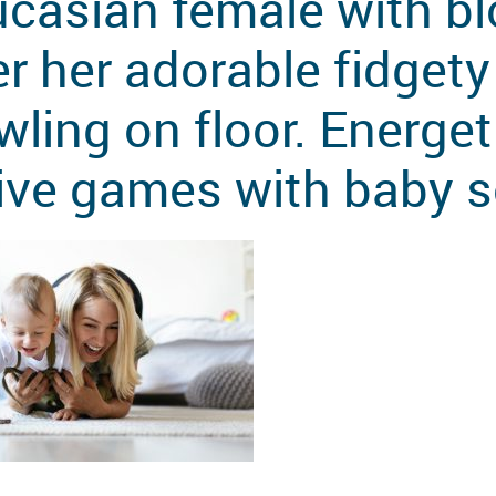
casian female with bl
er her adorable fidgety
wling on floor. Energe
ive games with baby 