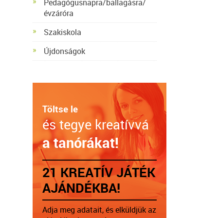
Pedagógusnapra/ballagásra/
évzáróra
Szakiskola
Újdonságok
Töltse le
és tegye kreatívvá
a tanórákat!
21 KREATÍV JÁTÉK
AJÁNDÉKBA!
Adja meg adatait, és elküldjük az