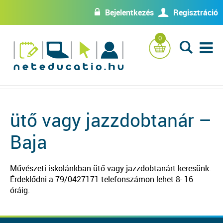
Bejelentkezés
Regisztráció
w
U
0
L
ütő vagy jazzdobtanár –
Baja
Művészeti iskolánkban ütő vagy jazzdobtanárt keresünk.
Érdeklődni a 79/0427171 telefonszámon lehet 8- 16
óráig.