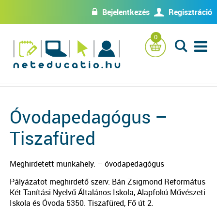
Bejelentkezés
Regisztráció
w
U
0
L
Óvodapedagógus –
Tiszafüred
Meghirdetett munkahely: – óvodapedagógus
Pályázatot meghirdető szerv: Bán Zsigmond Református
Két Tanítási Nyelvű Általános Iskola, Alapfokú Művészeti
Iskola és Óvoda 5350. Tiszafüred, Fő út 2.