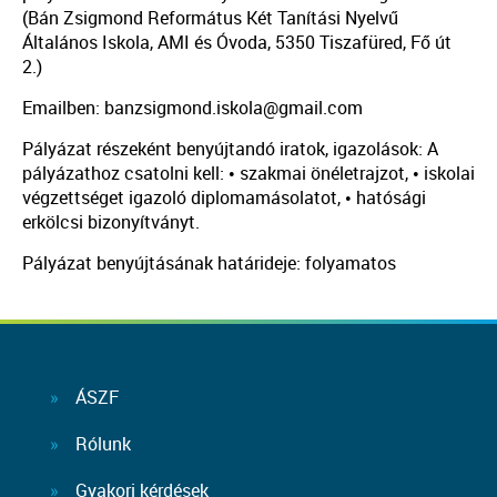
(Bán Zsigmond Református Két Tanítási Nyelvű
Általános Iskola, AMI és Óvoda, 5350 Tiszafüred, Fő út
2.)
Emailben: banzsigmond.iskola@gmail.com
Pályázat részeként benyújtandó iratok, igazolások: A
pályázathoz csatolni kell: • szakmai önéletrajzot, • iskolai
végzettséget igazoló diplomamásolatot, • hatósági
erkölcsi bizonyítványt.
Pályázat benyújtásának határideje: folyamatos
ÁSZF
Rólunk
Gyakori kérdések