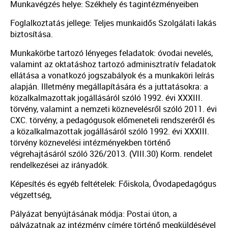
Munkavégzés helye: Székhely és tagintézményeiben
Foglalkoztatás jellege: Teljes munkaidős Szolgálati lakás
biztosítása.
Munkakörbe tartozó lényeges feladatok: óvodai nevelés,
valamint az oktatáshoz tartozó adminisztratív feladatok
ellátása a vonatkozó jogszabályok és a munkaköri leírás
alapján. Illetmény megállapítására és a juttatásokra: a
közalkalmazottak jogállásáról szóló 1992. évi XXXIII.
törvény, valamint a nemzeti köznevelésről szóló 2011. évi
CXC. törvény, a pedagógusok előmeneteli rendszeréről és
a közalkalmazottak jogállásáról szóló 1992. évi XXXIII.
törvény köznevelési intézményekben történő
végrehajtásáról szóló 326/2013. (VIII.30) Korm. rendelet
rendelkezései az irányadók.
Képesítés és egyéb feltételek: Főiskola, Óvodapedagógus
végzettség,
Pályázat benyújtásának módja: Postai úton, a
pályázatnak az intézmény címére történő megküldésével