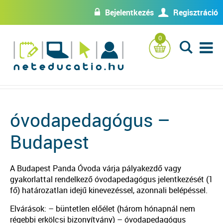
Bejelentkezés
Regisztráció
w
U
0
L
óvodapedagógus –
Budapest
A Budapest Panda Óvoda várja pályakezdő vagy
gyakorlattal rendelkező óvodapedagógus jelentkezését (1
fő) határozatlan idejű kinevezéssel, azonnali belépéssel.
Elvárások: – büntetlen előélet (három hónapnál nem
régebbi erkölcsi bizonyítvány) – óvodapedagógus