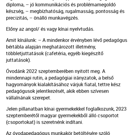
diploma, – jó kommunikációs és problémamegoldó
készség, – megbízhatóság, rugalmasság, pontosság és
precizitás, – önálló munkavégzés.
Előny az angol/ és vagy kínai nyelvtudás.
Amit kínálunk: – A mindenkor érvényben lévő pedagógus
bértábla alapján meghatározott illetmény,
többletjuttatások (cafetéria, egyéb kiegészítő
juttatások).
Óvodánk 2022 szeptemberében nyitott meg. A
mindennapi rutin, a pedagógiai irányzatok, a belső
hagyományok kialakításához várjuk fiatal, tettre kész
pedagógusok jelentkezését, akik ebben szívesen
vállalnának szerepet.
Jelen pillanatban kínai gyermekekkel foglalkozunk, 2023
szeptemberétől magyar gyermekekből álló csoportot
(csoportokat) is szeretnénk indítani.
Az óvodapedagógus munkakör betöltésére szóló