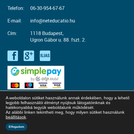
Telefon:
06-30-954-67-67
E-mail:
info@neteducatio.hu
Cím:
1118 Budapest,
Ugron Gábor u. 88. fszt. 2.
A weboldalon sütiket használunk annak érdekében, hogy a lehető
legjobb felhasználói élményt nyújtsuk látogatóinknak és
hatékonyabbá tegyük weboldalunk működését.
Az alábbi linken tekintheti meg, hogy milyen sütiket használunk
© Copyright 2016 - 2026. Neteducatio. Minden jog fenntartva!
beállítások
.
Honlaptervezés: Kreatív Vonalak
Elfogadom