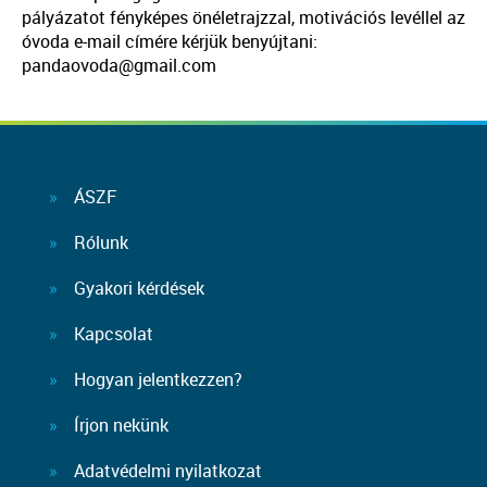
pályázatot fényképes önéletrajzzal, motivációs levéllel az
óvoda e-mail címére kérjük benyújtani:
pandaovoda@gmail.com
ÁSZF
Rólunk
Gyakori kérdések
Kapcsolat
Hogyan jelentkezzen?
Írjon nekünk
Adatvédelmi nyilatkozat