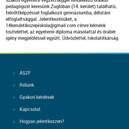
szakos egyetemi végzettséggel rendelkező óraadó
pedagógust keresünk Zuglóban (14. kerület) található,
felnőttképzéssel foglalkozó gimnáziumba, délutáni
elfoglaltsággal. Jelentkezésüket, a
14keruletikozepiskola@gmail.com címre kérnénk
tisztelettel, az egyetemi diploma másolattal és órabér
igény megjelöléssel együtt. Üdvözlettel, Iskolatitkárság
ÁSZF
Rólunk
Gyakori kérdések
Kapcsolat
Hogyan jelentkezzen?