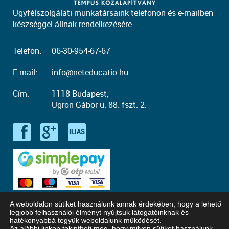
Ügyfélszolgálati munkatársaink telefonon és e-mailben
készséggel állnak rendelkezésére.
Telefon:
06-30-954-67-67
E-mail:
info@neteducatio.hu
Cím:
1118 Budapest,
Ugron Gábor u. 88. fszt. 2.
A weboldalon sütiket használunk annak érdekében, hogy a lehető
legjobb felhasználói élményt nyújtsuk látogatóinknak és
hatékonyabbá tegyük weboldalunk működését.
Az alábbi linken tekintheti meg, hogy milyen sütiket használunk