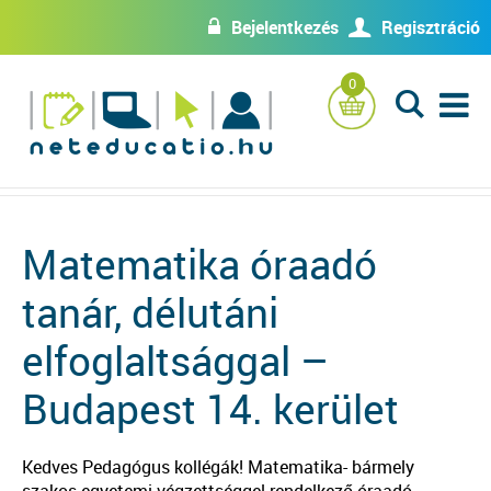
Bejelentkezés
Regisztráció
w
U
0
L
Matematika óraadó
tanár, délutáni
elfoglaltsággal –
Budapest 14. kerület
Kedves Pedagógus kollégák! Matematika- bármely