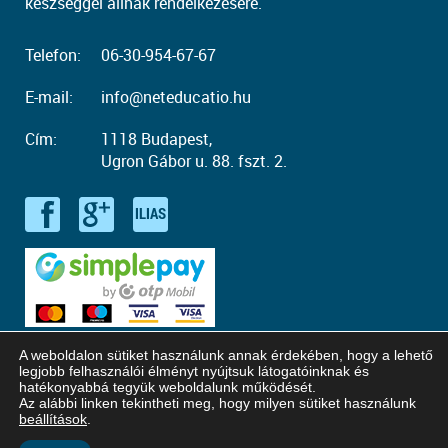
készséggel állnak rendelkezésére.
Telefon:
06-30-954-67-67
E-mail:
info@neteducatio.hu
Cím:
1118 Budapest,
Ugron Gábor u. 88. fszt. 2.
A weboldalon sütiket használunk annak érdekében, hogy a lehető
legjobb felhasználói élményt nyújtsuk látogatóinknak és
hatékonyabbá tegyük weboldalunk működését.
Az alábbi linken tekintheti meg, hogy milyen sütiket használunk
© Copyright 2016 - 2026. Neteducatio. Minden jog fenntartva!
beállítások
.
Honlaptervezés: Kreatív Vonalak