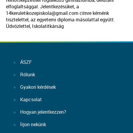
felnőttképzéssel foglalkozó gimnáziumba, délutáni
elfoglaltsággal. Jelentkezésüket, a
14keruletikozepiskola@gmail.com címre kérnénk
tisztelettel, az egyetemi diploma másolattal együtt.
Üdvözlettel, Iskolatitkárság
ÁSZF
Rólunk
Gyakori kérdések
Kapcsolat
Hogyan jelentkezzen?
Írjon nekünk