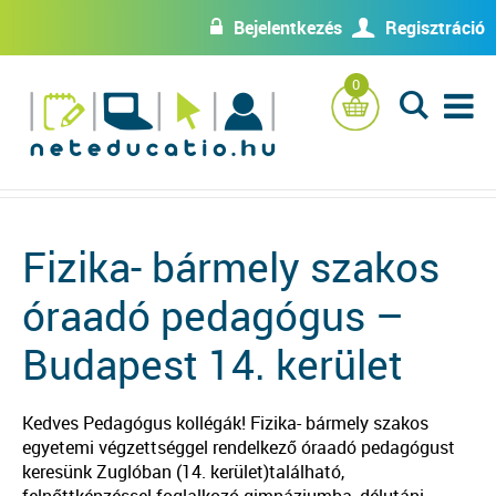
Bejelentkezés
Regisztráció
w
U
0
L
Fizika- bármely szakos
óraadó pedagógus –
Budapest 14. kerület
Kedves Pedagógus kollégák! Fizika- bármely szakos
egyetemi végzettséggel rendelkező óraadó pedagógust
keresünk Zuglóban (14. kerület)található,