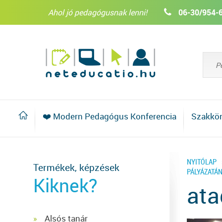
Ahol jó pedagógusnak lenni!
06-30/954-
❤️ Modern Pedagógus Konferencia
Szakkö
NYITÓLAP
Termékek, képzések
PÁLYÁZATÁ
Kiknek?
at
Alsós tanár