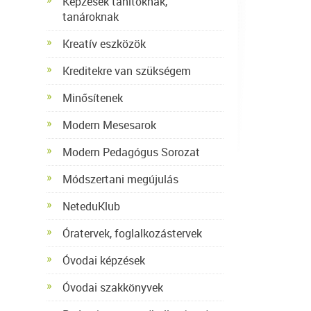
Képzések tanítóknak,
tanároknak
Kreatív eszközök
Kreditekre van szükségem
Minősítenek
Modern Mesesarok
Modern Pedagógus Sorozat
Módszertani megújulás
NeteduKlub
Óratervek, foglalkozástervek
Óvodai képzések
Óvodai szakkönyvek