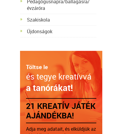
Pedagógusnapra/ballagásra/
évzáróra
Szakiskola
Újdonságok
Töltse le
és tegye kreatívvá
a tanórákat!
21 KREATÍV JÁTÉK
AJÁNDÉKBA!
Adja meg adatait, és elküldjük az