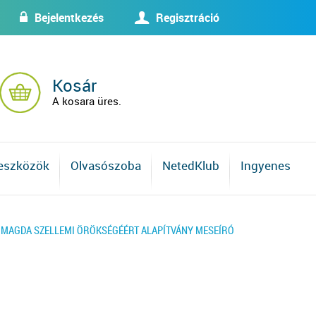
Bejelentkezés
Regisztráció
w
U
Kosár
A kosara üres.
 eszközök
Olvasószoba
NetedKlub
Ingyenes
 MAGDA SZELLEMI ÖRÖKSÉGÉÉRT ALAPÍTVÁNY MESEÍRÓ