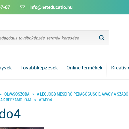
67-67
info@neteducatio.hu
L
nyvek
Továbbképzések
Online termékek
Kreatív
»
OLVASÓSZOBA
»
A LEGJOBB MESEÍRÓ PEDAGÓGUSOK, AVAGY A SZABÓ
NAK BESZÁMOLÓJA
»
ATADO4
ado4