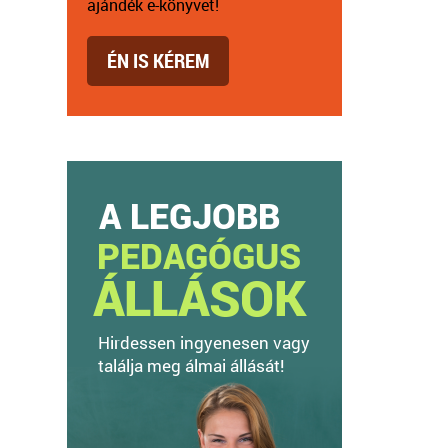
ajándék e-könyvet!
ÉN IS KÉREM