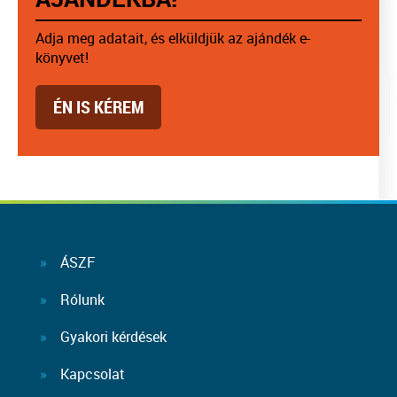
Adja meg adatait, és elküldjük az ajándék e-
könyvet!
ÉN IS KÉREM
ÁSZF
Rólunk
Gyakori kérdések
Kapcsolat