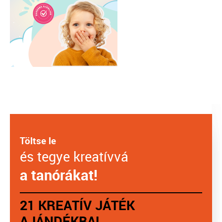
Töltse le
és tegye kreatívvá
a tanórákat!
21 KREATÍV JÁTÉK
AJÁNDÉKBA!