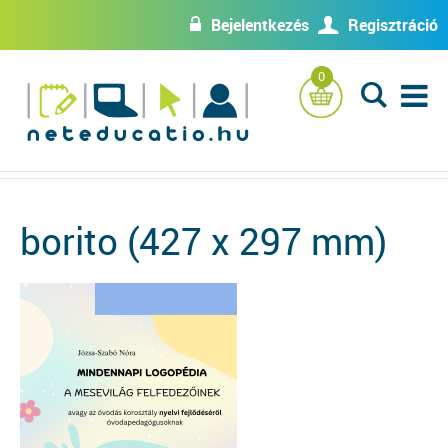
Bejelentkezés
Regisztráció
w
U
0
L
borito (427 x 297 mm)