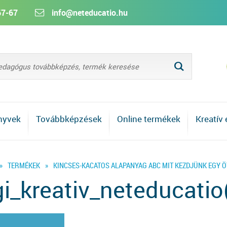
67-67
info@neteducatio.hu
L
nyvek
Továbbképzések
Online termékek
Kreatív
»
TERMÉKEK
»
KINCSES-KACATOS ALAPANYAG ABC MIT KEZDJÜNK EGY Ö
i_kreativ_neteducati