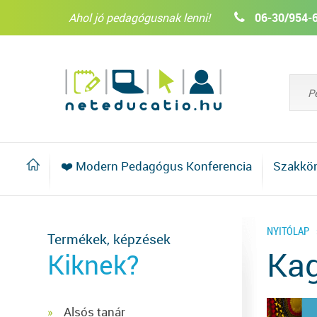
Ahol jó pedagógusnak lenni!
06-30/954-
❤️ Modern Pedagógus Konferencia
Szakkö
NYITÓLAP
Termékek, képzések
Kag
Kiknek?
Alsós tanár