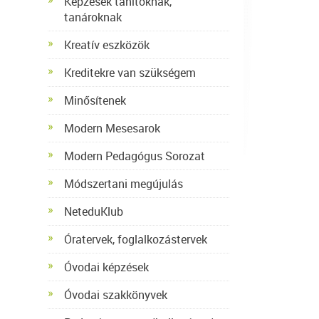
Képzések tanítóknak,
tanároknak
Kreatív eszközök
Kreditekre van szükségem
Minősítenek
Modern Mesesarok
Modern Pedagógus Sorozat
Módszertani megújulás
NeteduKlub
Óratervek, foglalkozástervek
Óvodai képzések
Óvodai szakkönyvek