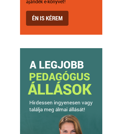
ajándék e-könyvet!
ÉN IS KÉREM