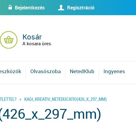
Bejelentkezés
Regisztráció
w
U
Kosár
A kosara üres.
 eszközök
Olvasószoba
NetedKlub
Ingyenes
TLETTEL?
»
KAGI_KREATIV_NETEDUCATIO(426_X_297_MM)
o(426_x_297_mm)