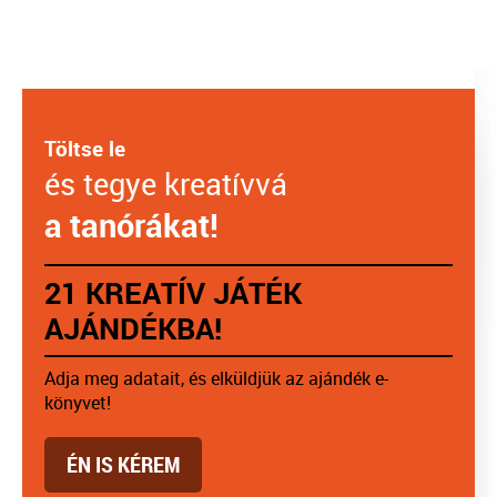
Töltse le
és tegye kreatívvá
a tanórákat!
21 KREATÍV JÁTÉK
AJÁNDÉKBA!
Adja meg adatait, és elküldjük az ajándék e-
könyvet!
ÉN IS KÉREM