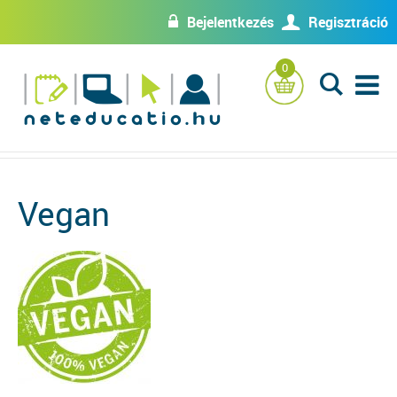
Bejelentkezés
Regisztráció
w
U
0
L
Vegan