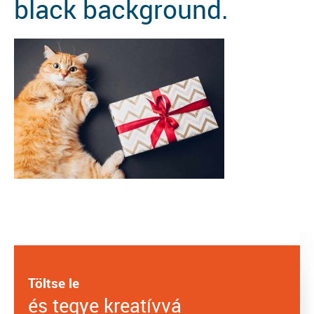
black background.
Töltse le
és tegye kreatívvá