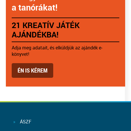
a tanórákat!
21 KREATÍV JÁTÉK
AJÁNDÉKBA!
Adja meg adatait, és elküldjük az ajándék e-
könyvet!
ÉN IS KÉREM
ÁSZF