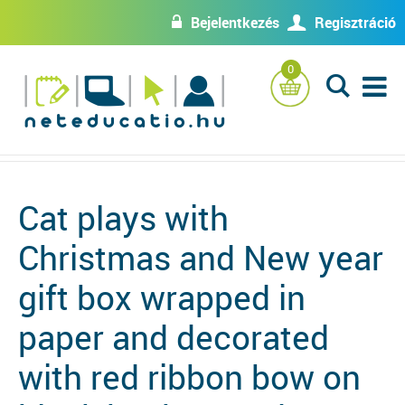
Bejelentkezés
Regisztráció
w
U
0
L
Cat plays with
Christmas and New year
gift box wrapped in
paper and decorated
with red ribbon bow on