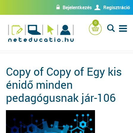
Bejelentkezés
Regisztráció
w
U
0
L
Copy of Copy of Egy kis
énidő minden
pedagógusnak jár-106