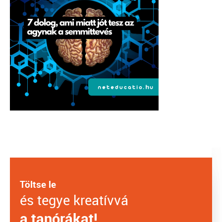
Töltse le
és tegye kreatívvá
a tanórákat!