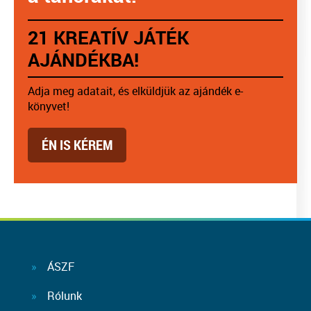
21 KREATÍV JÁTÉK
AJÁNDÉKBA!
Adja meg adatait, és elküldjük az ajándék e-
könyvet!
ÉN IS KÉREM
ÁSZF
Rólunk